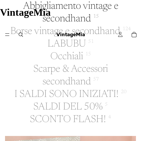
Abbigliamento vintage e
VintageMia
secondhand
15
Borse vintage e secondhand
124
VintageMia
LABUBU
51
Occhiali
15
Scarpe & Accessori
secondhand
57
I SALDI SONO INIZIATI!
20
SALDI DEL 50%
5
SCONTO FLASH!
4